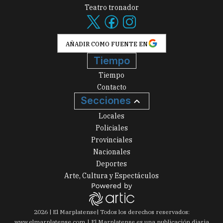
Teatro tronador
AÑADIR COMO FUENTE EN
Tiempo
Tiempo
Contacto
Secciones
Locales
Policiales
Provinciales
Nacionales
Deportes
Arte, Cultura y Espectáculos
2026
|
El Marplatense
| Todos los derechos reservados:
www.
elmarplatense.com
El Marplatense es una publicación diaria