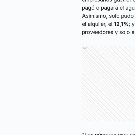
pagó o pagará el agu
Asimismo, solo pudo 
el alquiler, el
12,1%
; 
proveedores y solo e
Ads
"Los números expuest