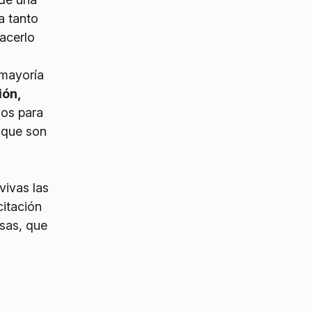
a tanto
hacerlo
 mayoría
ión,
dos para
s que son
a
vivas las
citación
esas, que