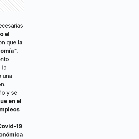
necesarias
o el
on que
la
nomía".
ento
 la
o una
on.
ño y se
ue en el
empleos
Covid-19
conómica