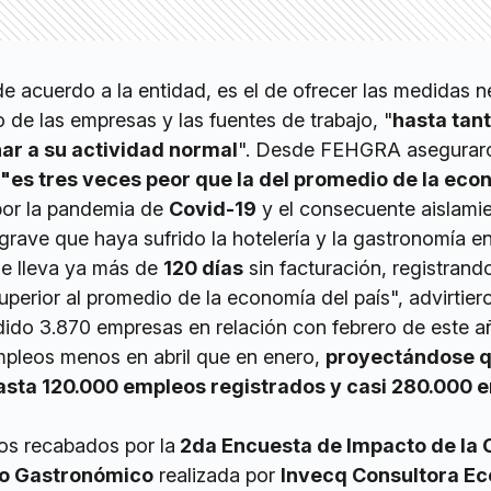
, de acuerdo a la entidad, es el de ofrecer las medidas 
 de las empresas y las fuentes de trabajo, "
hasta tant
ar a su actividad normal
". Desde FEHGRA asegurar
 "es tres veces peor que la del promedio de la eco
 por la pandemia de
Covid-19
y el consecuente aislami
grave que haya sufrido la hotelería y la gastronomía en
que lleva ya más de
120 días
sin facturación, registrand
uperior al promedio de la economía del país", advirtier
ido 3.870 empresas en relación con febrero de este a
mpleos menos en abril que en enero,
proyectándose q
hasta 120.000 empleos registrados y casi 280.000 
os recabados por la
2da Encuesta de Impacto de la 
ro Gastronómico
realizada por
Invecq Consultora E