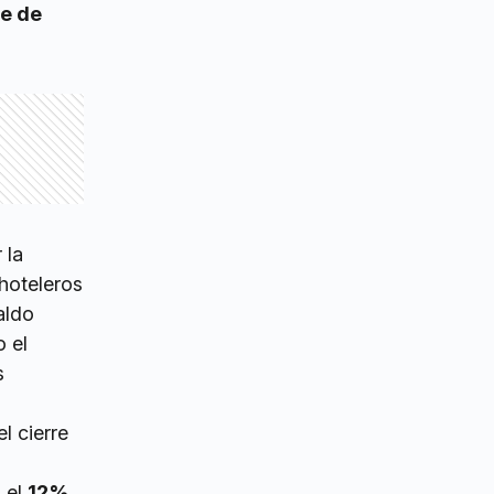
ue de
 la
hoteleros
aldo
 el
s
l cierre
o el
12%