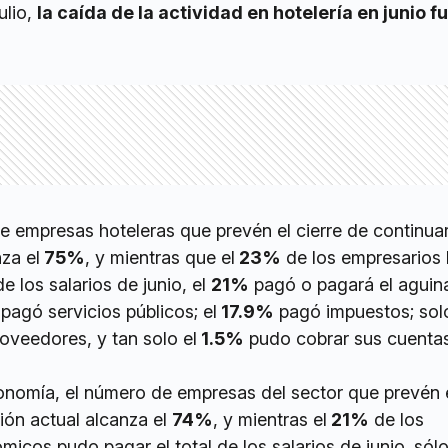
ulio,
la caída de la actividad en hotelería en junio f
e empresas hoteleras que prevén el cierre de continuar
za el
75%
, y mientras que el
23%
de los empresarios 
e los salarios de junio, el
21%
pagó o pagará el aguin
pagó servicios públicos; el
17.9%
pagó impuestos; solo
veedores, y tan solo el
1.5%
pudo cobrar sus cuenta
onomía, el número de empresas del sector que prevén e
ción actual alcanza el
74%
, y mientras el
21%
de los
icos pudo pagar el total de los salarios de junio. sól