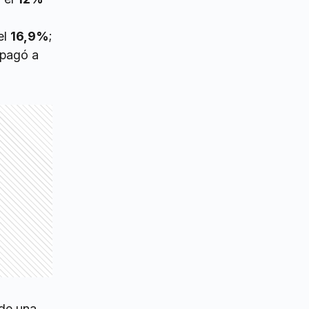
 el
16,9%
;
pagó a
 de una