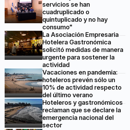
servicios se han
cuadruplicado o
quintuplicado y no hay
consumo"
La Asociación Empresaria
Hotelera Gastronómica
solicitó medidas de manera
urgente para sostener la
actividad
Vacaciones en pandemia:
hoteleros prevén sólo un
10% de actividad respecto
del último verano
Hoteleros y gastronómicos
reclaman que se declare la
emergencia nacional del
sector