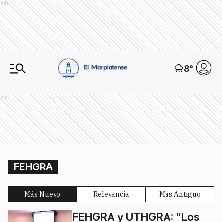
Ads
8
°
Ads
FEHGRA
Más Nuevo
Relevancia
Más Antiguo
FEHGRA y UTHGRA: "Los