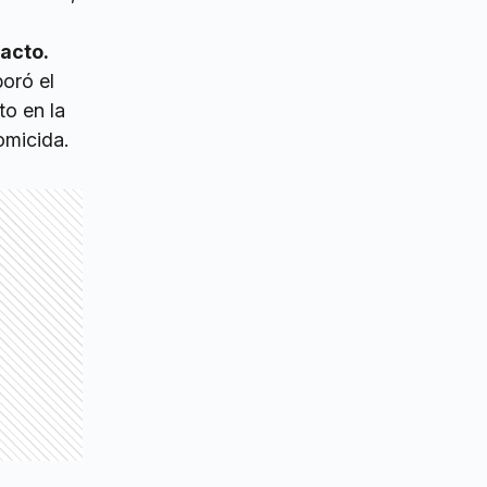
 acto.
boró el
to en la
omicida.