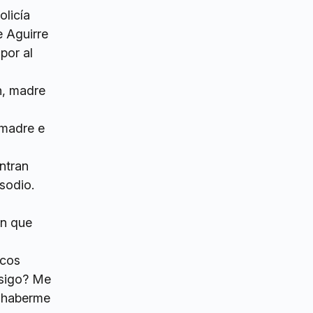
olicía
e Aguirre
por al
 madre e
ntran
isodio.
on que
ocos
 sigo? Me
r haberme