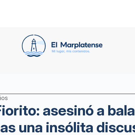
ños
Fiorito: asesinó a ba
ras una insólita discu