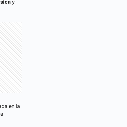
úsica
y
ada en la
la