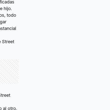
ificadas
 hijo.
os, todo
ugar
nstancial
Street
 al otro,