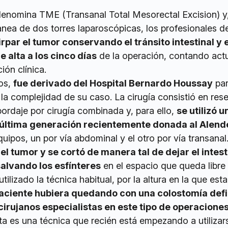
denomina TME (Transanal Total Mesorectal Excision) y,
tanea de dos torres laparoscópicas, los profesionales de
rpar el tumor conservando el tránsito intestinal y e
 alta a los cinco días
de la operación, contando act
ón clínica.
ños,
fue derivado del Hospital Bernardo Houssay
par
 la complejidad de su caso. La cirugía consistió en rese
ordaje por cirugía combinada y, para ello,
se utilizó u
 última generación recientemente donada al Alend
uipos, un por vía abdominal y el otro por vía transanal
el tumor y se cortó de manera tal de dejar el intest
salvando los esfínteres
en el espacio que queda libre
tilizado la técnica habitual, por la altura en la que est
paciente hubiera quedando con una colostomía defin
irujanos especialistas en este tipo de operacione
ta es una técnica que recién está empezando a utilizar