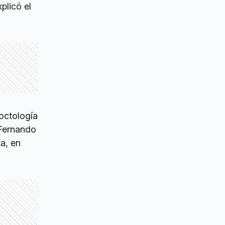
xplicó el
octología
 Fernando
a, en