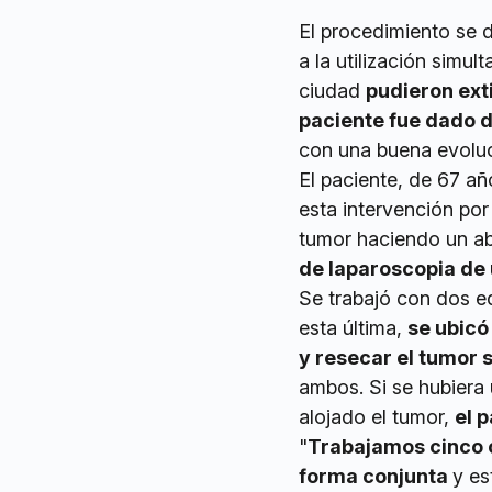
El procedimiento se 
a la utilización simul
ciudad
pudieron exti
paciente fue dado de
con una buena evoluci
El paciente, de 67 a
esta intervención por
tumor haciendo un ab
de laparoscopia de
Se trabajó con dos eq
esta última,
se ubicó 
y resecar el tumor 
ambos. Si se hubiera u
alojado el tumor,
el 
"
Trabajamos cinco c
forma conjunta
y es