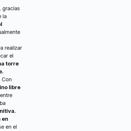
 gracias
 la
l
ualmente
a realizar
car el
na torre
e.
. Con
ino libre
 entre
aba
itiva.
s en
se en el