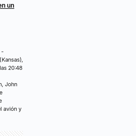
en un
 -
 (Kansas),
las 20:48
n, John
e
e
el avión y