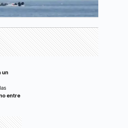
n un
las
no entre