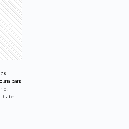
dos
cura para
rio.
o haber