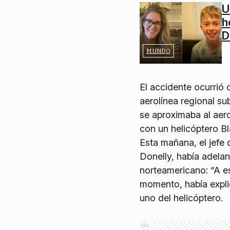
U
h
D
MUNDO
El accidente ocurrió
aerolínea regional su
se aproximaba al aer
con un helicóptero B
Esta mañana, el jefe
Donelly, había adelan
norteamericano: “A e
momento, había expl
uno del helicóptero.
Ads