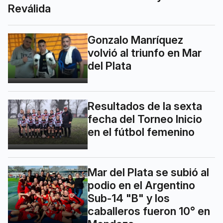
Reválida
Gonzalo Manríquez
volvió al triunfo en Mar
del Plata
Resultados de la sexta
fecha del Torneo Inicio
en el fútbol femenino
Mar del Plata se subió al
podio en el Argentino
Sub-14 "B" y los
caballeros fueron 10° en