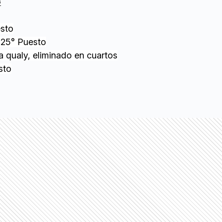
G
esto
- 25° Puesto
a qualy, eliminado en cuartos
sto