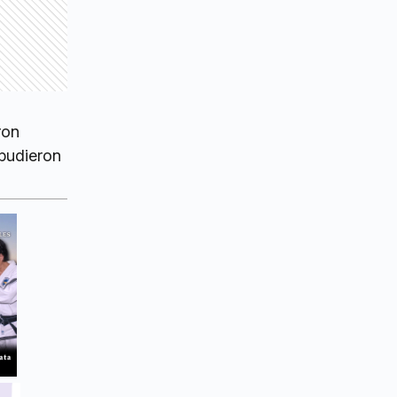
ron
 pudieron