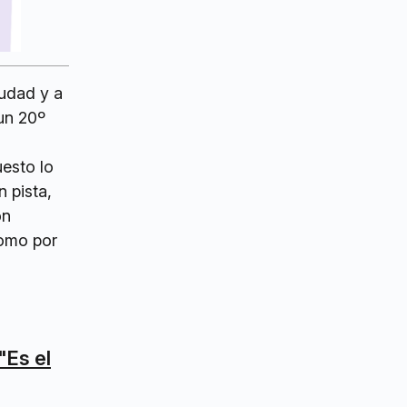
iudad y a
 un 20º
uesto lo
 pista,
ón
como por
"Es el