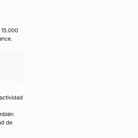
 15.000
mance.
actividad
ambién
ad de