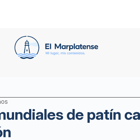
ños
mundiales de patín ca
ón