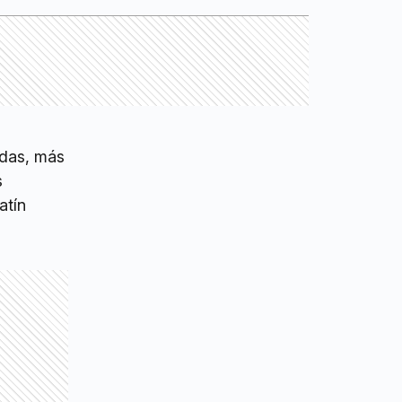
edas, más
s
atín