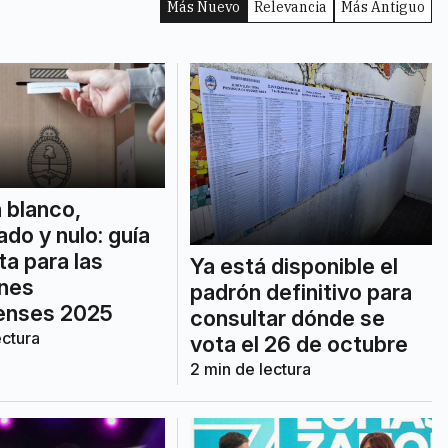
Más Nuevo
Relevancia
Más Antiguo
 blanco,
do y nulo: guía
a para las
Ya está disponible el
ones
padrón definitivo para
enses 2025
consultar dónde se
ectura
vota el 26 de octubre
2
min de lectura