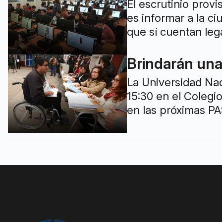
El escrutinio prov
es informar a la ci
que sí cuentan leg
Brindarán una
La Universidad Nac
15:30 en el Colegi
en las próximas PAS