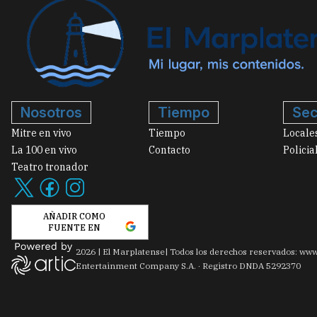
Nosotros
Tiempo
Sec
Mitre en vivo
Tiempo
Locale
La 100 en vivo
Contacto
Policia
Teatro tronador
AÑADIR COMO
FUENTE EN
2026
|
El Marplatense
| Todos los derechos reservados: www
Entertainment Company S.A. · Registro DNDA 5292370