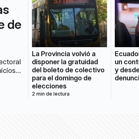
as
e de
Ecuador
La Provincia volvió a
un cont
disponer la gratuidad
ectoral
y desde
del boleto de colectivo
icios
denunci
para el domingo de
elecciones
2
min de lectura