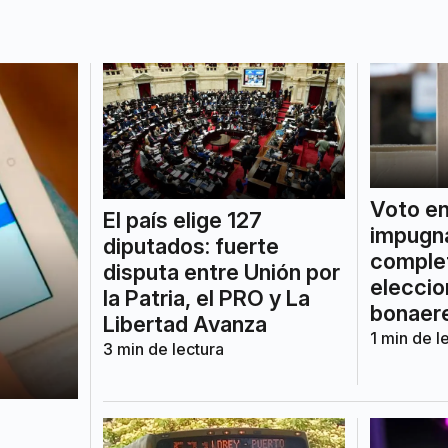
Voto en
El país elige 127
impugna
diputados: fuerte
complet
disputa entre Unión por
elecci
la Patria, el PRO y La
bonaer
Libertad Avanza
1
min de l
3
min de lectura