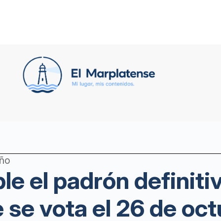
año
le el padrón definiti
 se vota el 26 de oc