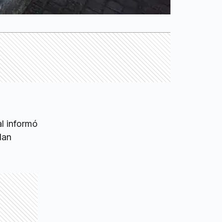
al informó
dan