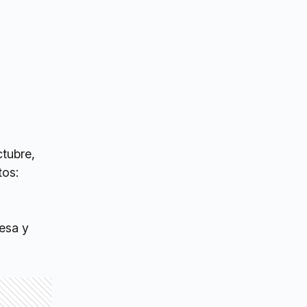
ctubre,
tos:
esa y