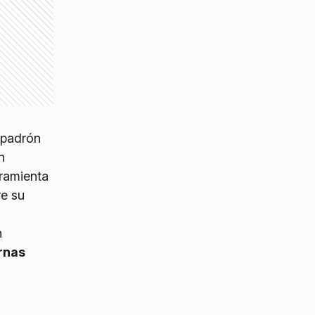
 padrón
n
rramienta
re su
n
urnas