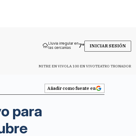
Lluvia irregular en
7
°
INICIAR SESIÓN
las cercanías
MITRE EN VIVO
LA 100 EN VIVO
TEATRO TRONADOR
Añadir como fuente en
vo para
tubre