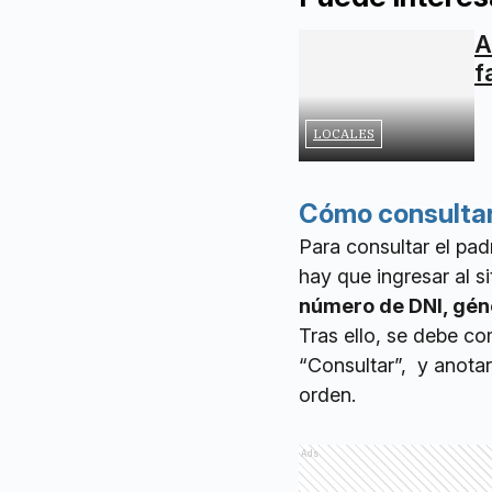
A
f
LOCALES
Cómo consultar 
Para consultar el pad
hay que ingresar al si
número de DNI, géne
Tras ello, se debe co
“Consultar”, y anota
orden.
Ads