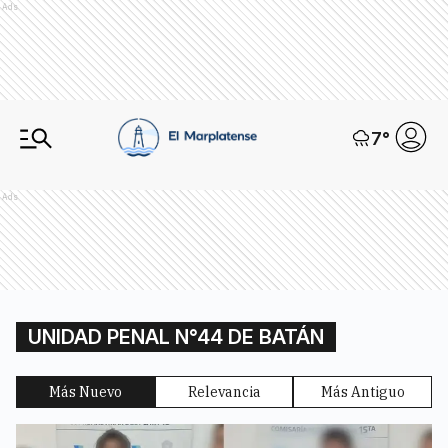
Ads
7
°
Ads
UNIDAD PENAL N°44 DE BATÁN
Más Nuevo
Relevancia
Más Antiguo