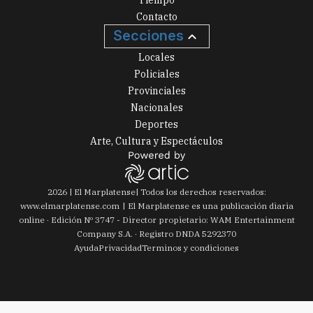
Tiempo
Contacto
Secciones
Locales
Policiales
Provinciales
Nacionales
Deportes
Arte, Cultura y Espectáculos
2026
|
El Marplatense
| Todos los derechos reservados:
www.
elmarplatense.com
El Marplatense es una publicación diaria
online · Edición Nº
3747
- Director propietario: WAM Entertainment
Company S.A. · Registro DNDA 5292370
Ayuda
Privacidad
Terminos y condiciones