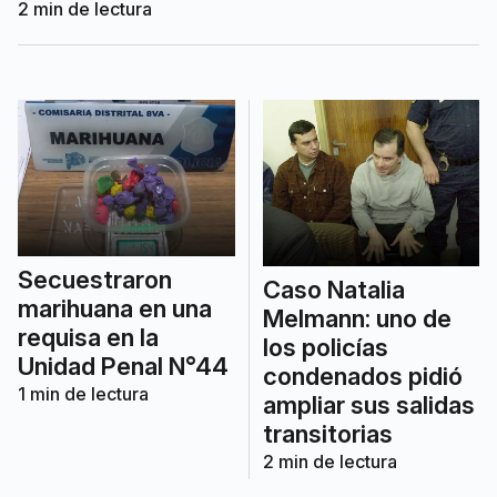
reparto. Uno de los imputados
2
min de lectura
registraba un pedido de captura previo
sin vigencia.
Secuestraron
Caso Natalia
marihuana en una
Melmann: uno de
requisa en la
los policías
Unidad Penal N°44
condenados pidió
1
min de lectura
ampliar sus salidas
transitorias
2
min de lectura