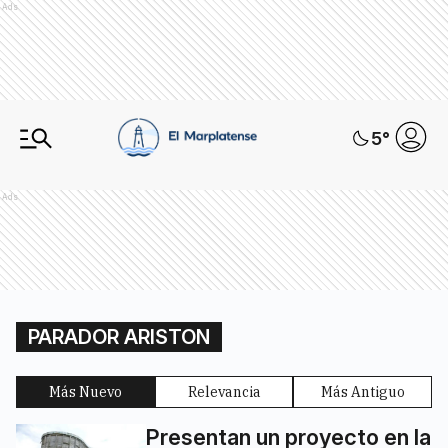
Ads
5
°
Ads
PARADOR ARISTON
Más Nuevo
Relevancia
Más Antiguo
Presentan un proyecto en la