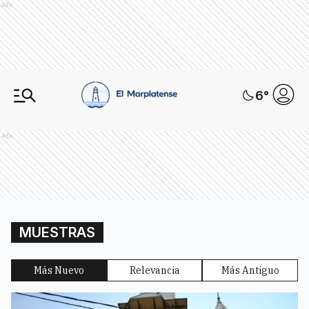
Ads
6
°
Ads
MUESTRAS
Más Nuevo
Relevancia
Más Antiguo