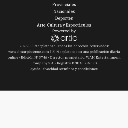
Provinciales
Nacionales
Deportes
Arte, Cultura y Espectáculos
2026
|
El Marplatense
| Todos los derechos reservados:
www.
elmarplatense.com
El Marplatense es una publicación diaria
online · Edición Nº
3746
- Director propietario: WAM Entertainment
Company S.A. · Registro DNDA 5292370
Ayuda
Privacidad
Terminos y condiciones