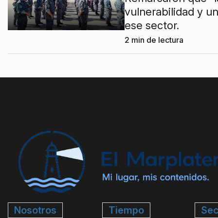
vulnerabilidad y un
ese sector.
2
min de lectura
Nosotros
Tiempo
Sec