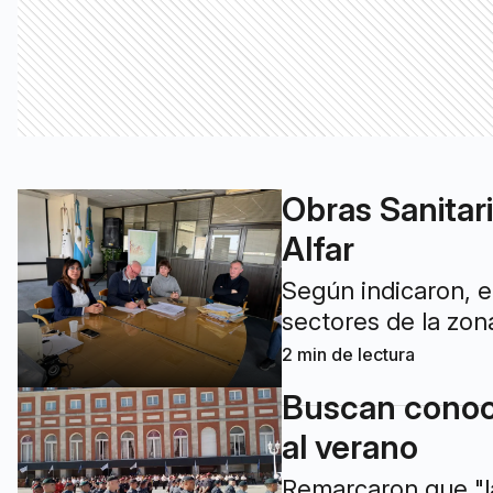
Obras Sanitari
Alfar
Según indicaron, e
sectores de la zona
2
min de lectura
Buscan conoce
al verano
Remarcaron que "l