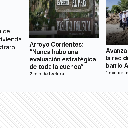
a de
vivienda
Arroyo Corrientes:
straron
Avanza 
“Nunca hubo una
la red d
evaluación estratégica
barrio A
de toda la cuenca”
1
min de l
2
min de lectura