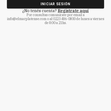
INICIAR SESIÓN
¿No tenés cuenta?
Registrate aquí
Por consultas comunicate
por email a
info@elmarplatense.com
o al
0223 486-0800
de lunes a viernes
de 8:00 a 21hs.