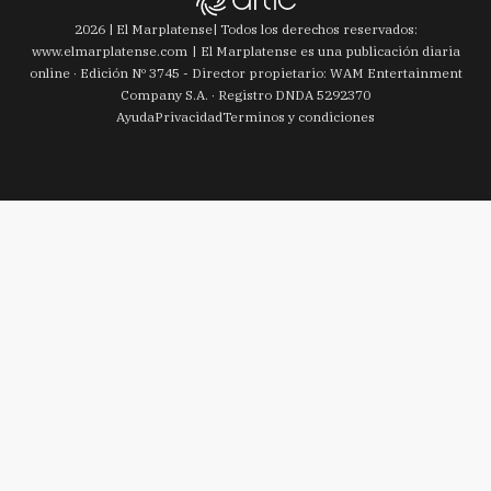
2026
|
El Marplatense
| Todos los derechos reservados:
www.
elmarplatense.com
El Marplatense es una publicación diaria
online · Edición Nº
3745
- Director propietario: WAM Entertainment
Company S.A. · Registro DNDA 5292370
Ayuda
Privacidad
Terminos y condiciones