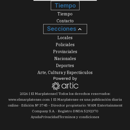
Tiempo
Tiempo
Contacto
Secciones
Locales
Policiales
Provinciales
Nacionales
Deportes
Arte, Cultura y Espectáculos
2026
|
El Marplatense
| Todos los derechos reservados:
www.
elmarplatense.com
El Marplatense es una publicación diaria
online · Edición Nº
3745
- Director propietario: WAM Entertainment
Company S.A. · Registro DNDA 5292370
Ayuda
Privacidad
Terminos y condiciones