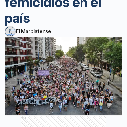
femicidios en el
país
El Marplatense
Ads