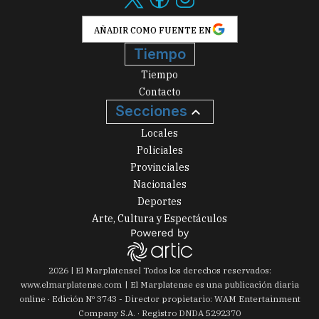
AÑADIR COMO FUENTE EN
Tiempo
Tiempo
Contacto
Secciones
Locales
Policiales
Provinciales
Nacionales
Deportes
Arte, Cultura y Espectáculos
2026
|
El Marplatense
| Todos los derechos reservados:
www.
elmarplatense.com
El Marplatense es una publicación diaria
online · Edición Nº
3743
- Director propietario: WAM Entertainment
Company S.A. · Registro DNDA 5292370