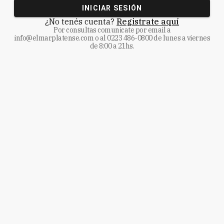
INICIAR SESIÓN
¿No tenés cuenta?
Registrate aquí
Por consultas comunicate
por email a
info@elmarplatense.com
o al
0223 486-0800
de lunes a viernes
de 8:00 a 21hs.