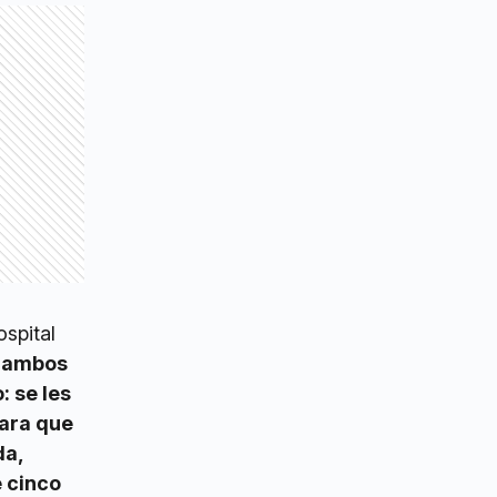
ospital
, ambos
: se les
para que
da,
 cinco