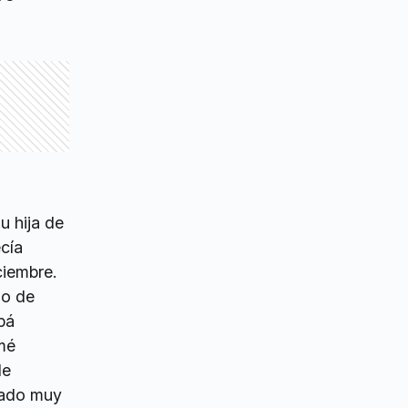
u hija de
cía
ciembre.
go de
pá
amé
de
slado muy