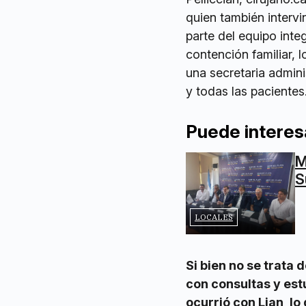
quien también intervi
parte del equipo integ
contención familiar, l
una secretaria admini
y todas las pacientes
Puede interes
M
S
LOCALES
Si bien no se trata
con consultas y est
ocurrió con Lian, l