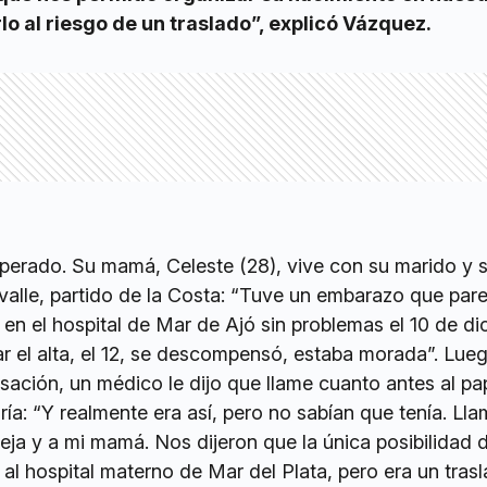
lo al riesgo de un traslado”, explicó Vázquez.
sperado. Su mamá, Celeste (28), vive con su marido y s
valle, partido de la Costa: “Tuve un embarazo que pare
 en el hospital de Mar de Ajó sin problemas el 10 de di
r el alta, el 12, se descompensó, estaba morada”. Lue
visación, un médico le dijo que llame cuanto antes al pa
ía: “Y realmente era así, pero no sabían que tenía. Ll
ja y a mi mamá. Nos dijeron que la única posibilidad 
a al hospital materno de Mar del Plata, pero era un tra