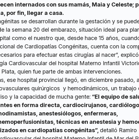
ecen internados con sus mamás, Maia y Celeste; p
a, por fin, llegar a casa.
ngénitas se desarrollan durante la gestación y se pued
de la semana 20 del embarazo, situación ideal para plani
pital como el nuestro que, desde hace 15 años, cuand
cional de Cardiopatías Congénitas, cuenta con la comp
cesarios para efectuar estas cirugías al nacer”, explic
gía Cardiovascular del hospital Materno Infantil Victori
Plata, quien fue parte de ambas intervenciones.
s, ese hospital provincial llegó, en diciembre pasado, 
ovasculares quirúrgicos y hemodinámicos, un trabajo
iso y la capacidad de mucha gente:
“El equipo de sal
antes en forma directa, cardiocirujanos, cardiólogo
odinamistas, anestesiólogos, enfermeras,
hemoperfusionistas, técnicas en anestesia y hemo
lizados en cardiopatías congénitas”,
detalló Ramiro
cardiovascular del hospital Materno Infantil de Mar del P