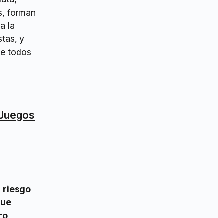
s, forman
a la
stas, y
de todos
 Juegos
l riesgo
que
ro