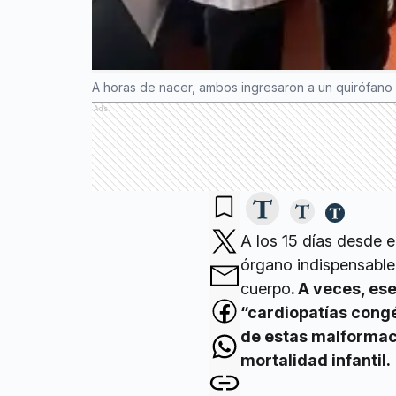
A horas de nacer, ambos ingresaron a un quirófano y
Ads
A los 15 días desde e
órgano indispensable
cuerpo
. A veces, es
“cardiopatías congé
de estas malformac
mortalidad infantil.