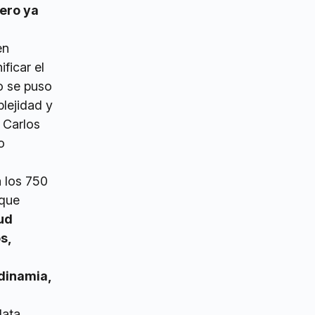
ero ya
en
ficar el
o se puso
lejidad y
ó Carlos
o
a los 750
 que
ud
s,
dinamia,
lata,