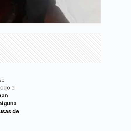
se
todo el
aman
 alguna
usas de