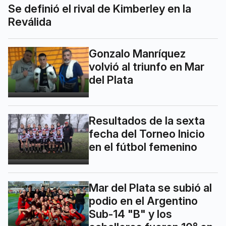
Se definió el rival de Kimberley en la
Reválida
Gonzalo Manríquez
volvió al triunfo en Mar
del Plata
Resultados de la sexta
fecha del Torneo Inicio
en el fútbol femenino
Mar del Plata se subió al
podio en el Argentino
Sub-14 "B" y los