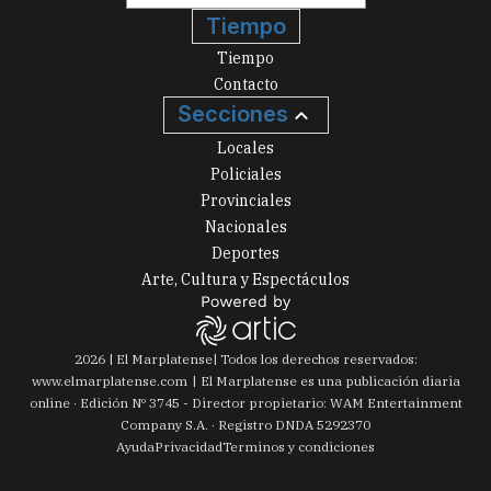
Tiempo
Tiempo
Contacto
Secciones
Locales
Policiales
Provinciales
Nacionales
Deportes
Arte, Cultura y Espectáculos
2026
|
El Marplatense
| Todos los derechos reservados:
www.
elmarplatense.com
El Marplatense es una publicación diaria
online · Edición Nº
3745
- Director propietario: WAM Entertainment
Company S.A. · Registro DNDA 5292370
Ayuda
Privacidad
Terminos y condiciones