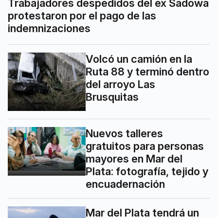
Trabajadores despedidos del ex Sadowa
protestaron por el pago de las
indemnizaciones
Volcó un camión en la
Ruta 88 y terminó dentro
del arroyo Las
Brusquitas
Nuevos talleres
gratuitos para personas
mayores en Mar del
Plata: fotografía, tejido y
encuadernación
Mar del Plata tendrá un