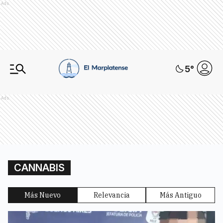
Ads
5
°
Ads
CANNABIS
Más Nuevo
Relevancia
Más Antiguo