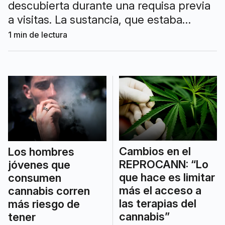
descubierta durante una requisa previa
a visitas. La sustancia, que estaba
envuelta en un preservativo, dio
1
min de lectura
positivo para cannabis.
Cambios en el
Los hombres
REPROCANN: “Lo
jóvenes que
que hace es limitar
consumen
más el acceso a
cannabis corren
las terapias del
más riesgo de
cannabis”
tener