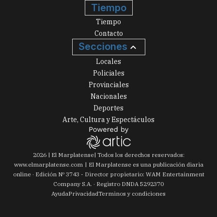
Tiempo
Tiempo
Contacto
Secciones
Locales
Policiales
Provinciales
Nacionales
Deportes
Arte, Cultura y Espectáculos
2026
|
El Marplatense
| Todos los derechos reservados:
www.
elmarplatense.com
El Marplatense es una publicación diaria
online · Edición Nº
3743
- Director propietario: WAM Entertainment
Company S.A. · Registro DNDA 5292370
Ayuda
Privacidad
Terminos y condiciones