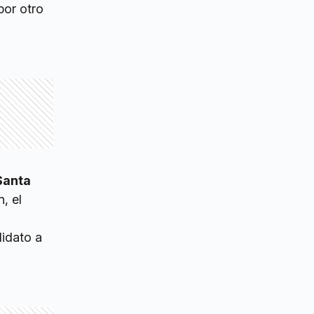
 por otro
Santa
, el
didato a