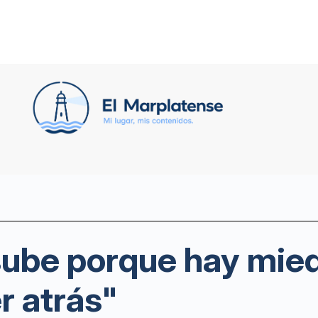
 sube porque hay mie
r atrás"