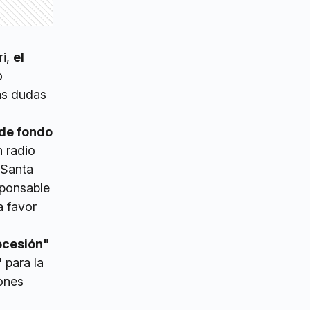
ri,
el
o
las dudas
de fondo
n radio
 Santa
sponsable
a favor
ecesión"
"
para la
ones