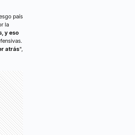
iesgo país
r la
, y eso
fensivas.
er atrás
",