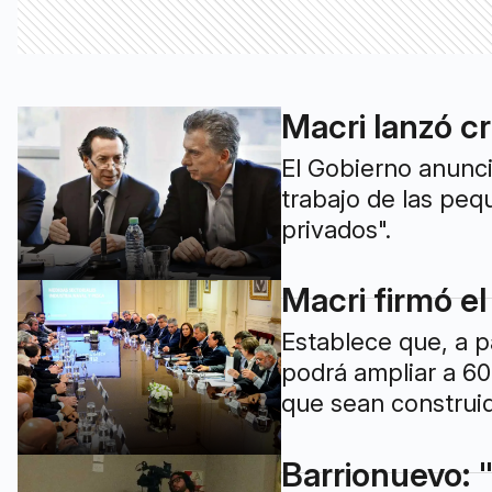
Macri lanzó c
El Gobierno anunci
trabajo de las peq
privados".
Macri firmó el
Establece que, a p
podrá ampliar a 60
que sean construid
Barrionuevo: 