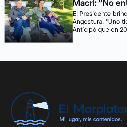
Macri: "No en
El Presidente brind
Angostura. "Uno ti
Anticipó que en 20