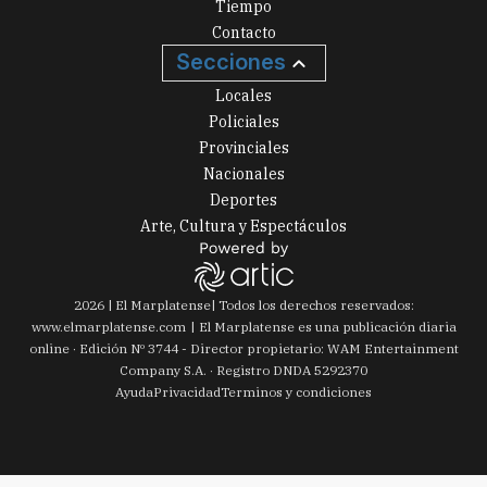
Tiempo
Contacto
Secciones
Locales
Policiales
Provinciales
Nacionales
Deportes
Arte, Cultura y Espectáculos
2026
|
El Marplatense
| Todos los derechos reservados:
www.
elmarplatense.com
El Marplatense es una publicación diaria
online · Edición Nº
3744
- Director propietario: WAM Entertainment
Company S.A. · Registro DNDA 5292370
Ayuda
Privacidad
Terminos y condiciones