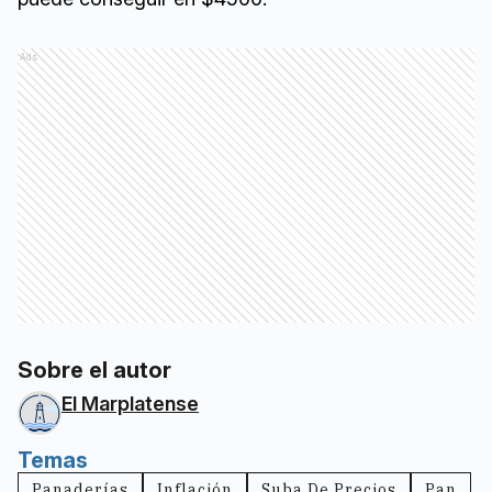
Ads
Sobre el autor
El Marplatense
Temas
Panaderías
Inflación
Suba De Precios
Pan