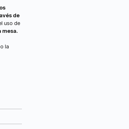
los
ravés de
el uso de
a mesa.
o la