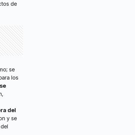
ctos de
mo; se
para los
rse
n,
era del
on y se
 del