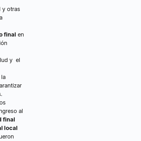
 y otras
a
 final
en
ión
lud y el
 la
arantizar
.
nos
ngreso al
 final
l local
fueron