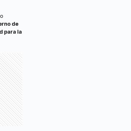
lo
erno de
d para la