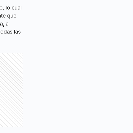
o, lo cual
nte que
sa,
a
todas las