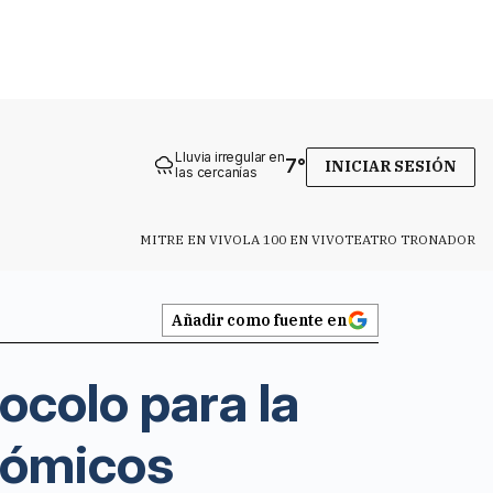
Lluvia irregular en
7
°
INICIAR SESIÓN
las cercanías
MITRE EN VIVO
LA 100 EN VIVO
TEATRO TRONADOR
Añadir como fuente en
tocolo para la
nómicos