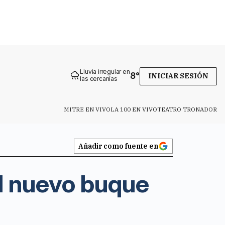
Lluvia irregular en
8
°
INICIAR SESIÓN
las cercanías
MITRE EN VIVO
LA 100 EN VIVO
TEATRO TRONADOR
Añadir como fuente en
al nuevo buque