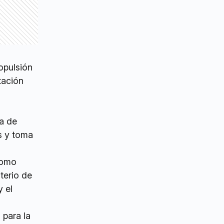
opulsión
tación
ca de
s y toma
como
terio de
y el
 para la