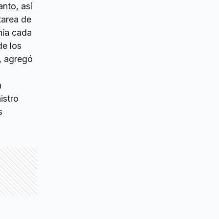
nto, así
tarea de
nía cada
de los
, agregó
n
istro
s