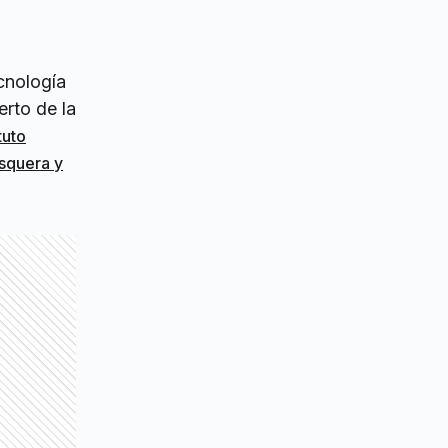
cnología
erto de la
tuto
esquera y