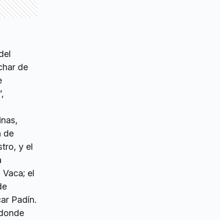
del
char de
e
,
inas,
a de
tro, y el
a
 Vaca; el
de
ar Padín.
, donde