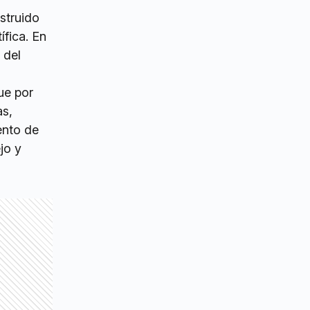
struido
fica. En
 del
ue por
as,
ento de
jo y