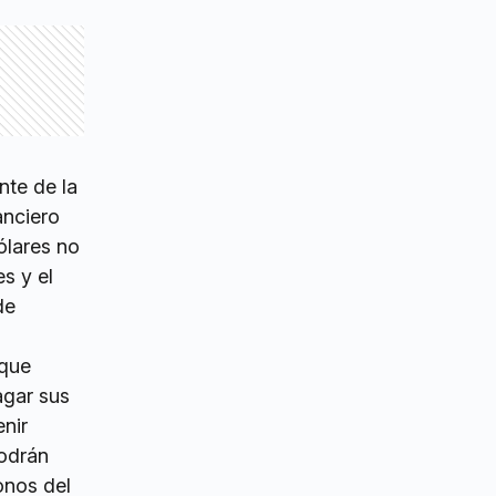
nte de la
anciero
ólares no
es y el
de
 que
agar sus
enir
podrán
bonos del