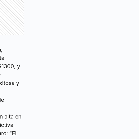
,
ta
$1300, y
e
xitosa y
de
n alta en
ctiva.
ro: “El