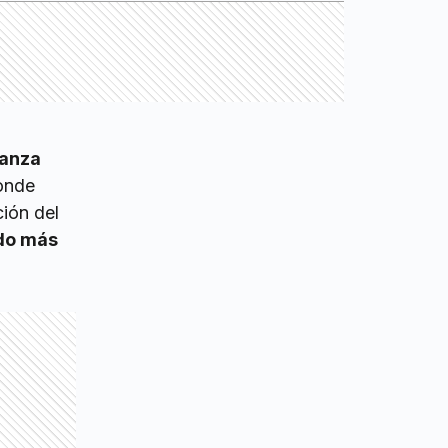
Panza
donde
ción del
ndo más