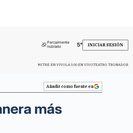
Parcialmente
5
°
INICIAR SESIÓN
nublado
MITRE EN VIVO
LA 100 EN VIVO
TEATRO TRONADOR
Añadir como fuente en
anera más