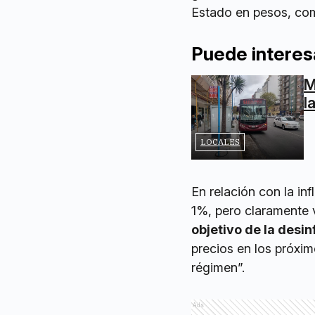
Estado en pesos, co
Puede interes
M
l
LOCALES
En relación con la inf
1%, pero claramente v
objetivo de la desin
precios en los próxim
régimen”.
Ads