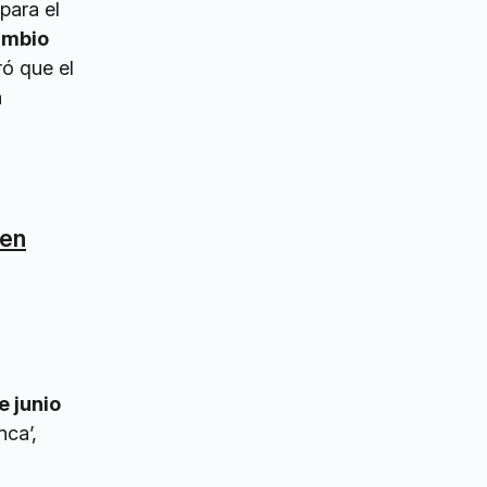
para el
ambio
ró que el
a
 en
e junio
nca’,