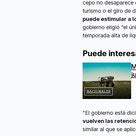
cepo no desaparece d
turismo o el giro de 
puede estimular a l
gobierno eligió “el ú
temporada alta de liq
Puede interes
M
j
NACIONALES
“El gobierno está di
vuelven las retenci
similar al que se apli