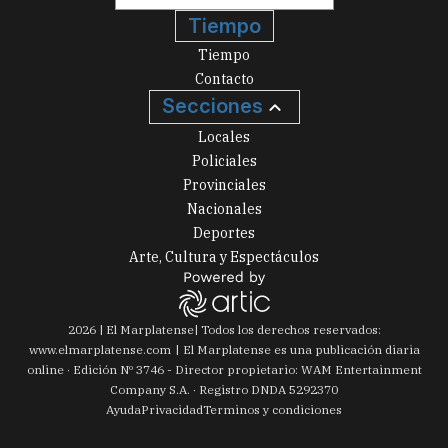
Tiempo
Tiempo
Contacto
Secciones
Locales
Policiales
Provinciales
Nacionales
Deportes
Arte, Cultura y Espectáculos
2026
|
El Marplatense
| Todos los derechos reservados:
www.
elmarplatense.com
El Marplatense es una publicación diaria
online · Edición Nº
3746
- Director propietario: WAM Entertainment
Company S.A. · Registro DNDA 5292370
Ayuda
Privacidad
Terminos y condiciones