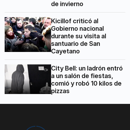
de invierno
Kicillof criticó al
Gobierno nacional
durante su visita al
santuario de San
Cayetano
City Bell: un ladrón entró
a un salón de fiestas,
comió y robó 10 kilos de
pizzas