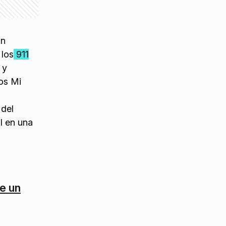
ón
 los
911
 y
os Mi
 del
al en una
e un