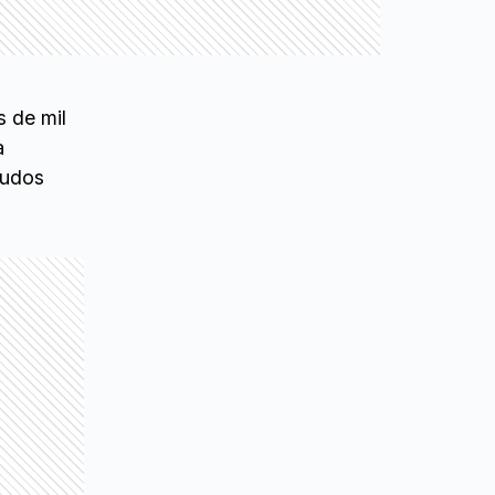
 de mil
a
gudos