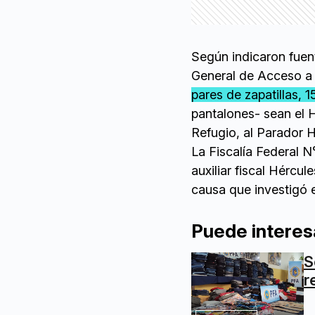
Según indicaron fuent
General de Acceso a l
pares de zapatillas, 
pantalones- sean el 
Refugio, al Parador H
La Fiscalía Federal N
auxiliar fiscal Hércul
causa que investigó e
Puede interes
S
r