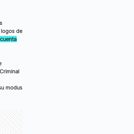
s
n logos de
 cuenta
e
Criminal
 su modus