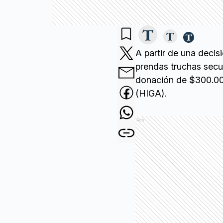
A partir de una decis
prendas truchas secue
donación de $300.000
(HIGA).
Ads