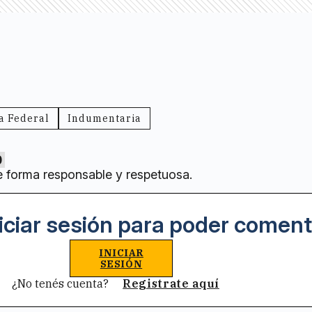
ia Federal
Indumentaria
0
e forma responsable y respetuosa.
iciar sesión para poder coment
INICIAR
SESIÓN
¿No tenés cuenta?
Registrate aquí