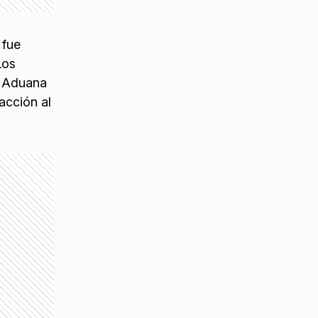
 fue
Los
y Aduana
acción al