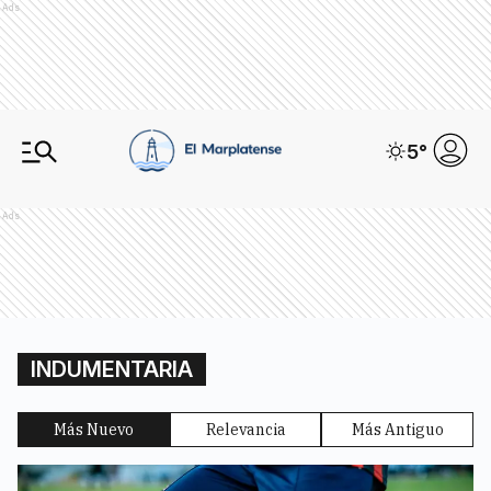
Ads
5
°
Ads
INDUMENTARIA
Más Nuevo
Relevancia
Más Antiguo