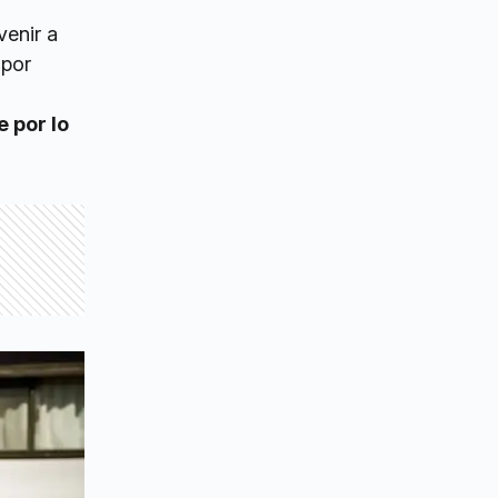
venir a
 por
 por lo