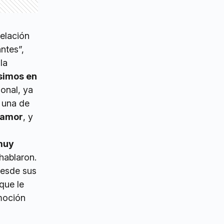
elación
ntes”,
la
simos en
sonal, ya
 una de
 amor
, y
muy
hablaron.
desde sus
que le
emoción