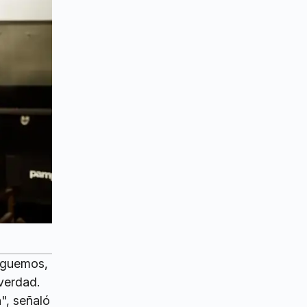
leguemos,
verdad.
n
", señaló