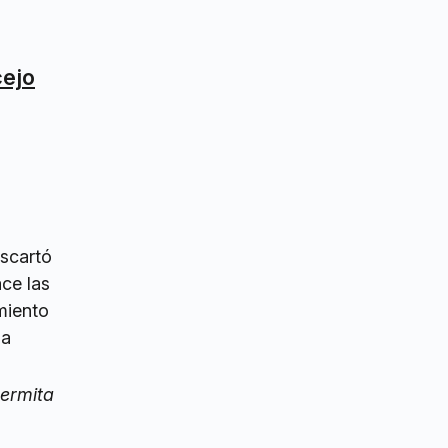
cejo
escartó
ce las
miento
la
permita
,