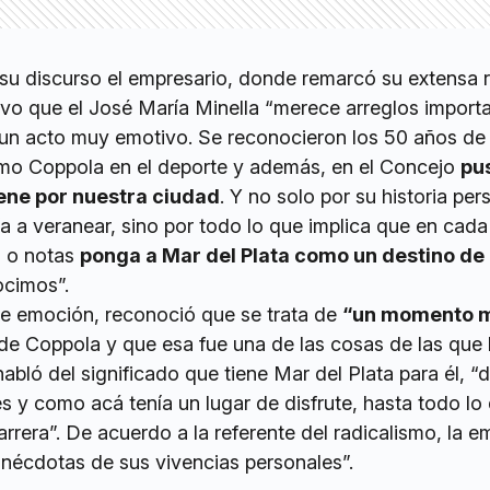
su discurso el empresario, donde remarcó su extensa r
uvo que el José María Minella “merece arreglos importa
 un acto muy emotivo. Se reconocieron los 50 años de 
ermo Coppola en el deporte y además, en el Concejo
pu
iene por nuestra ciudad
. Y no solo por su historia per
a a veranear, sino por todo lo que implica que en cada
s o notas
ponga a Mar del Plata como un destino de
ocimos”.
ble emoción, reconoció que se trata de
“un momento 
 de Coppola y que esa fue una de las cosas de las que 
abló del significado que tiene Mar del Plata para él, “
s y como acá tenía un lugar de disfrute, hasta todo lo 
carrera”. De acuerdo a la referente del radicalismo, la 
anécdotas de sus vivencias personales”.