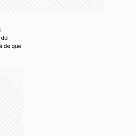
o
 del
lá de que