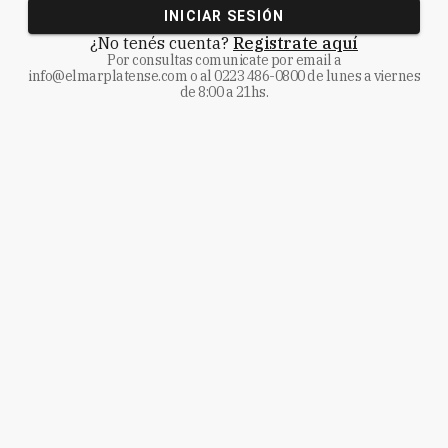
INICIAR SESIÓN
¿No tenés cuenta?
Registrate aquí
Por consultas comunicate
por email a
info@elmarplatense.com
o al
0223 486-0800
de lunes a viernes
de 8:00 a 21hs.