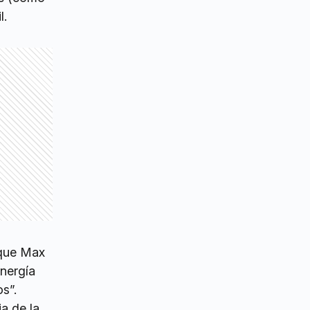
l.
 que Max
energía
s”.
a de la