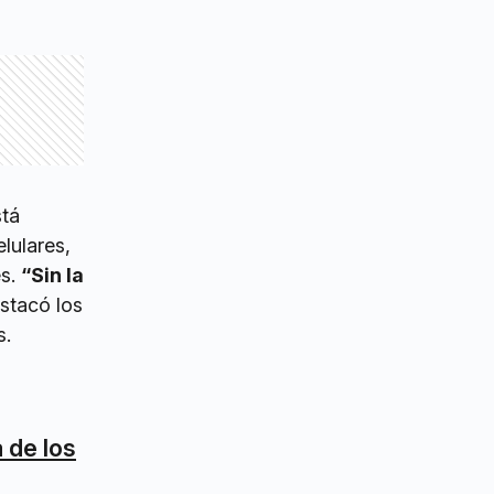
stá
lulares,
es.
“Sin la
stacó los
s.
 de los