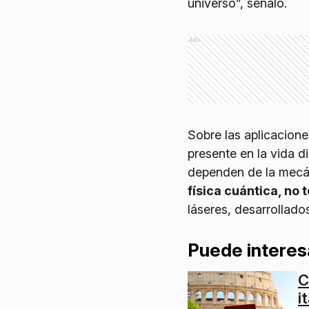
universo”, señaló.
Ads
Sobre las aplicacione
presente en la vida 
dependen de la mecán
física cuántica, no 
láseres, desarrollado
Puede interes
C
i