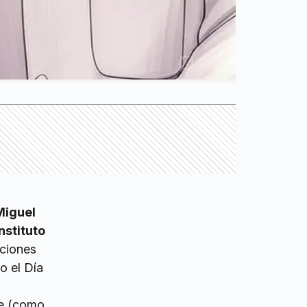
Miguel
nstituto
aciones
o el Día
ce (como