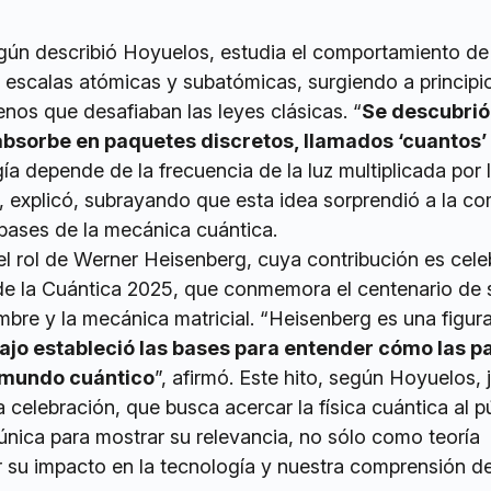
egún describió Hoyuelos, estudia el comportamiento de
a escalas atómicas y subatómicas, surgiendo a principi
nos que desafiaban las leyes clásicas. “
Se descubrió
absorbe en paquetes discretos, llamados ‘cuantos’
ía depende de la frecuencia de la luz multiplicada por 
, explicó, subrayando que esta idea sorprendió a la c
s bases de la mecánica cuántica.
 el rol de Werner Heisenberg, cuya contribución es cel
 de la Cuántica 2025, que conmemora el centenario de 
umbre y la mecánica matricial. “Heisenberg es una figur
ajo estableció las bases para entender cómo las pa
 mundo cuántico
”, afirmó. Este hito, según Hoyuelos, j
 celebración, que busca acercar la física cuántica al pú
única para mostrar su relevancia, no sólo como teoría
r su impacto en la tecnología y nuestra comprensión de