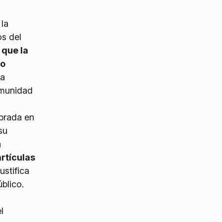
 la
os del
 que la
 o
la
omunidad
ebrada en
su
a
rtículas
ustifica
blico.
l