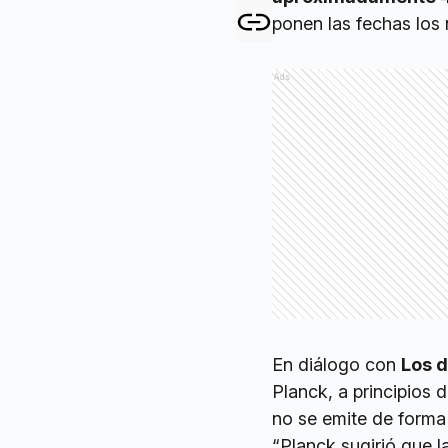
ponen las fechas los 
Ads
En diálogo con
Los d
Planck, a principios 
no se emite de forma
“Planck sugirió que l