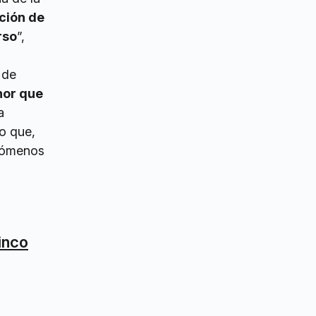
ción de
rso
”,
 de
or que
a
to que,
enómenos
cinco