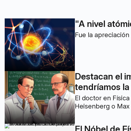
"A nivel atóm
Fue la apreciación
Destacan el im
tendríamos la
El doctor en Físic
Heisenberg o Max 
El Nóbel de Fí