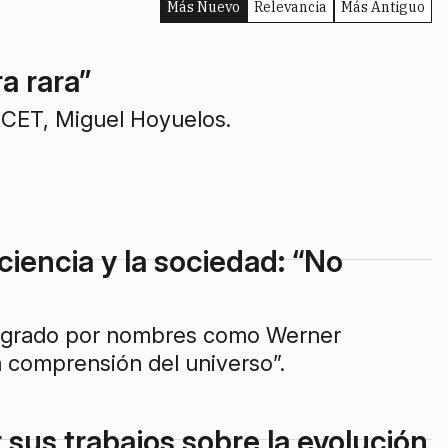
Más Nuevo
Relevancia
Más Antiguo
a rara”
NICET, Miguel Hoyuelos.
ciencia y la sociedad: “No
o logrado por nombres como Werner
 comprensión del universo”.
r sus trabajos sobre la evolución