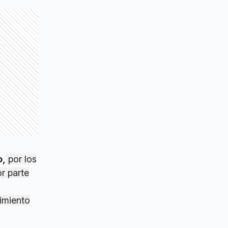
o,
por los
r parte
imiento