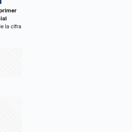
n
 primer
ial
 la cifra