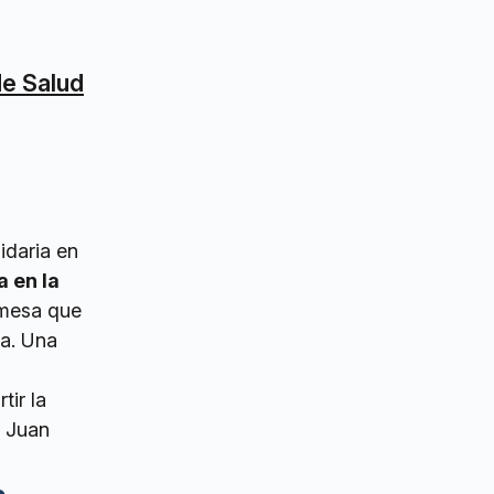
de Salud
idaria en
 en la
mesa que
la. Una
ir la
a Juan