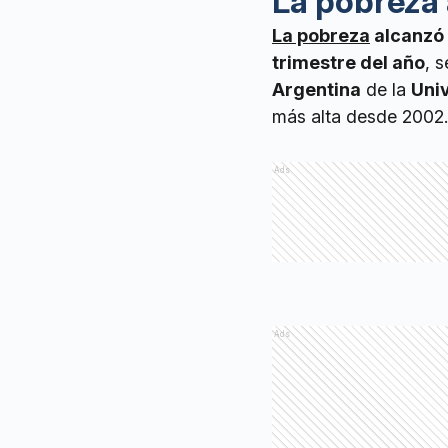
La pobreza 
La pobreza
alcanzó 
trimestre del año
, 
Argentina
de la
Uni
más alta desde 2002.
Ads
Ads