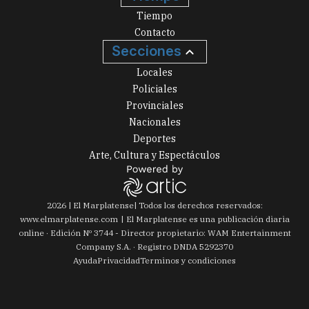
Tiempo
Contacto
Secciones
Locales
Policiales
Provinciales
Nacionales
Deportes
Arte, Cultura y Espectáculos
2026
|
El Marplatense
| Todos los derechos reservados:
www.
elmarplatense.com
El Marplatense es una publicación diaria
online · Edición Nº
3744
- Director propietario: WAM Entertainment
Company S.A. · Registro DNDA 5292370
Ayuda
Privacidad
Terminos y condiciones