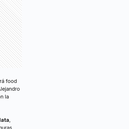
brá food
Alejandro
n la
,
lata
,
guras