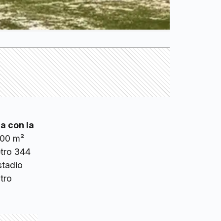
ca con la
000 m²
etro 344
stadio
tro