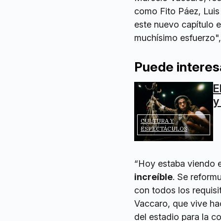
como Fito Páez, Luis
este nuevo capítulo e
muchísimo esfuerzo", 
Puede interes
E
y
CULTURA Y
ESPECTÁCULOS
“Hoy estaba viendo e
increíble
. Se reformu
con todos los requisi
Vaccaro, que vive hac
del estadio para la c