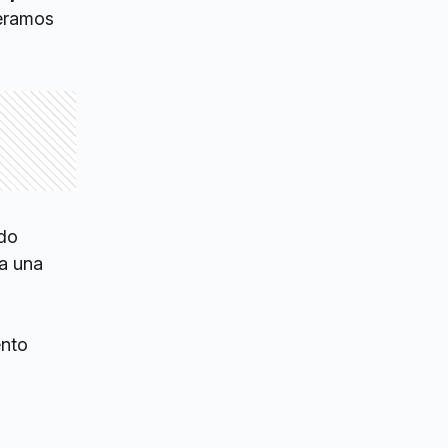
peramos
rdo
a una
ento