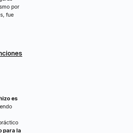
asmo por
s, fue
unciones
hizo es
liendo
práctico
 para la