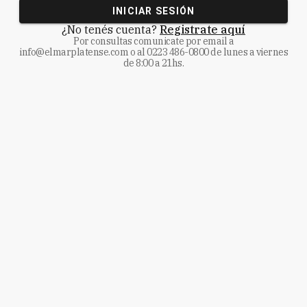
INICIAR SESIÓN
¿No tenés cuenta?
Registrate aquí
Por consultas comunicate
por email a
info@elmarplatense.com
o al
0223 486-0800
de lunes a viernes
de 8:00 a 21hs.