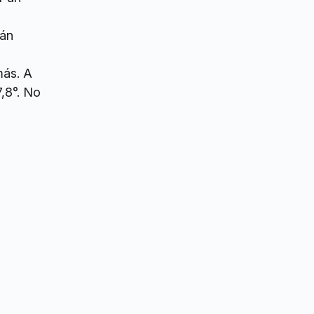
tán
más. A
,8°. No