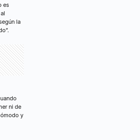
o es
al
según la
do”.
“cuando
mer ni de
s cómodo y