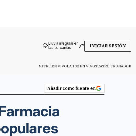
Lluvia irregular en
7
°
INICIAR SESIÓN
las cercanías
MITRE EN VIVO
LA 100 EN VIVO
TEATRO TRONADOR
Añadir como fuente en
n Farmacia
populares