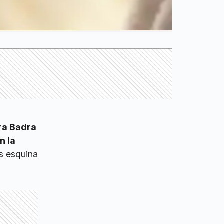
ra Badra
n la
s esquina