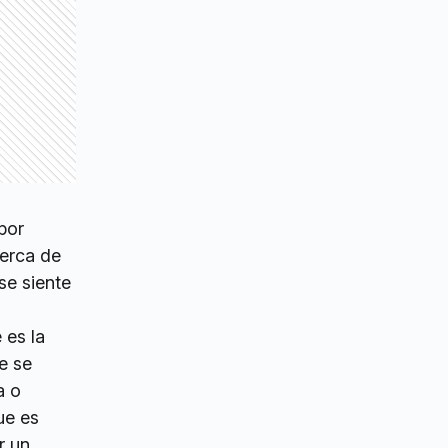
por
cerca de
se siente
 es la
e se
a o
ue es
r un