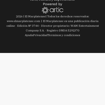
2026
|
El Marplatense
| Todos los derechos reservados:
www.
elmarplatense.com
El Marplatense es una publicación diaria
online · Edición Nº
3744
- Director propietario: WAM Entertainment
Company S.A. · Registro DNDA 5292370
Ayuda
Privacidad
Terminos y condiciones