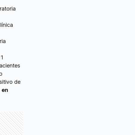
ratoria
línica
ria
 1
pacientes
o
sitivo de
 en