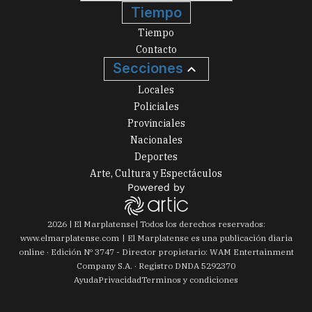
Tiempo
Tiempo
Contacto
Secciones
Locales
Policiales
Provinciales
Nacionales
Deportes
Arte, Cultura y Espectáculos
2026
|
El Marplatense
| Todos los derechos reservados:
www.
elmarplatense.com
El Marplatense es una publicación diaria
online · Edición Nº
3747
- Director propietario: WAM Entertainment
Company S.A. · Registro DNDA 5292370
Ayuda
Privacidad
Terminos y condiciones