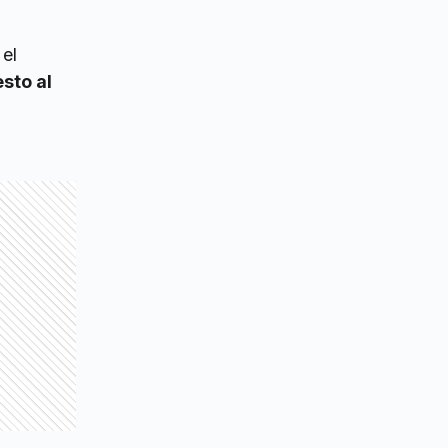
 el
sto al