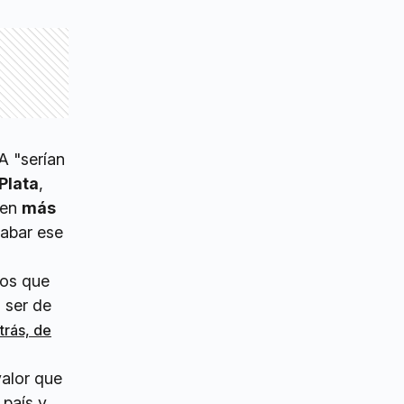
A "serían
Plata
,
nen
más
rabar ese
tos que
 ser de
trás, de
valor que
 país y