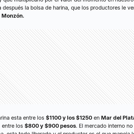
 después la bolsa de harina, que los productores le v
ó
Monzón.
rina esta entre los
$1100 y los $1250
en
Mar del Plat
 entre los
$800 y $900 pesos
. El mercado interno no
na, esta todo liberado y el productor es el que maneja l