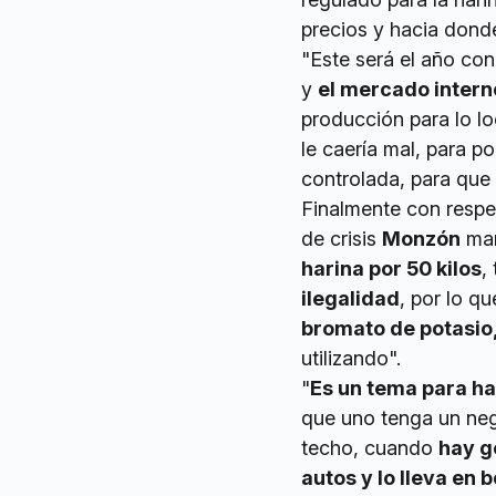
precios y hacia donde
"Este será el año co
y
el mercado interno
producción para lo lo
le caería mal, para p
controlada, para que 
Finalmente con respe
de crisis
Monzón
man
harina por 50 kilos
,
ilegalidad
, por lo q
bromato de potasio
utilizando".
"
Es un tema para ha
que uno tenga un neg
techo, cuando
hay g
autos y lo lleva en