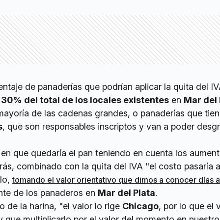
ntaje de panaderías que podrían aplicar la quita del IV
 30% del total de los locales existentes
en
Mar del 
mayoría de las cadenas grandes, o panaderías que tie
s
, que son responsables inscriptos y van a poder desg
or en que quedaría el pan teniendo en cuenta los aumen
rás, combinado con la quita del IVA "el costo pasaría a
ilo,
tomando el valor orientativo que dimos a conocer días a
rente de los panaderos en
Mar del Plata
.
 de la harina, "el valor lo rige
Chicago
, por lo que el 
y que multiplicarlo por el valor del momento en nuestro