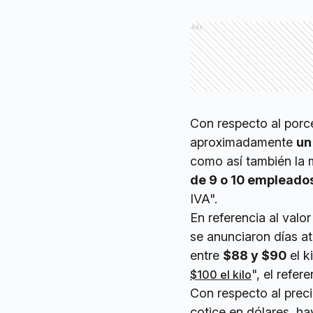
Ads
Con respecto al porce
aproximadamente
un
como así también la 
de 9 o 10 empleado
IVA".
En referencia al val
se anunciaron días at
entre
$88 y $90
el k
", el refe
$100 el kilo
Con respecto al precio
cotice en dólares, ha