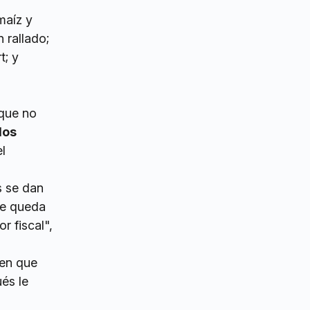
maíz y
 rallado;
t; y
 que no
los
l
s se dan
 le queda
r fiscal",
nen que
és le