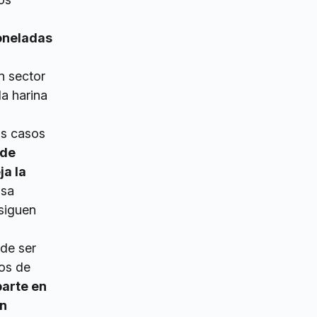
oneladas
n sector
la harina
os casos
 de
a la
usa
siguen
ede ser
ros de
parte en
un