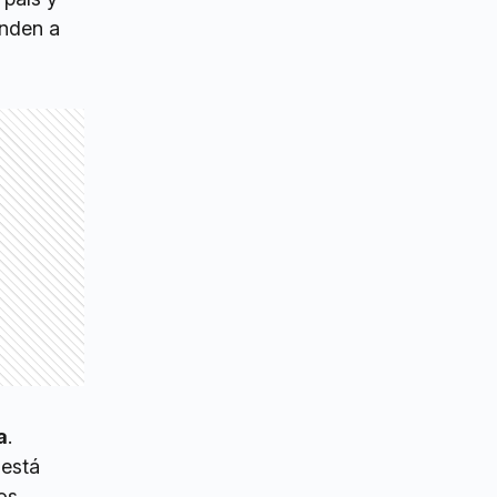
enden a
a
.
 está
os