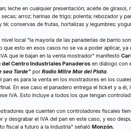
an; leche en cualquier presentación; aceite de girasol, 
secas; arroz; harinas de trigo; polenta; rebozador y pan
 té; conservas de frutas, hortalizas y legumbres; yogur
 nivel local "la mayoría de las panaderías de barrio son
lo que esto en esos casos no se va a poder aplicar, ya
IVA que le bajan en la venta mostrador" manifestó
Car
 del Centro Industriales Panaderos
en diálogo con e
e sea Tarde"
por
Radio Mitre Mar del Plata
.
el pan es para la venta en los mostradores en los cuale
final. En ese caso el panadero entrega el ticket y a él,
 ese IVA. Esto incluye a todos los que tengan controlado
ostradores que cuenten con controladores fiscales tie
r y desgrabar el IVA del pan en este caso, y eso despu
 fiscal a futuro a la industria" señaló
Monzón.