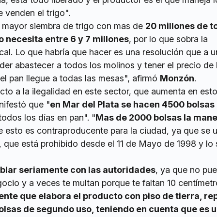
 venden el trigo".
n mayor siembra de trigo con mas de
20 millones de t
 necesita entre 6 y 7 millones
, por lo que sobra la
cal. Lo que habría que hacer es una resolución que a u
oder abastecer a todos los molinos y tener el precio de 
el pan llegue a todas las mesas", afirmó
Monzón
.
cto a la ilegalidad en este sector, que aumenta en est
ifestó que "
en Mar del Plata se hacen 4500 bolsas
 todos los días en pan". "
Mas de 2000 bolsas la manej
ue esto es contraproducente para la ciudad, ya que se 
,
que está prohibido desde el 11 de Mayo de 1998 y lo 
blar seriamente con las autoridades
, ya que no pu
ocio y a veces te multan porque te faltan 10 centímet
ente que elabora el producto con piso de tierra, re
 bolsas de segundo uso, teniendo en cuenta que es 