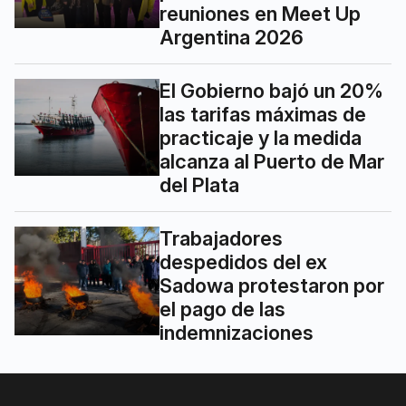
reuniones en Meet Up
Argentina 2026
El Gobierno bajó un 20%
las tarifas máximas de
practicaje y la medida
alcanza al Puerto de Mar
del Plata
Trabajadores
despedidos del ex
Sadowa protestaron por
el pago de las
indemnizaciones