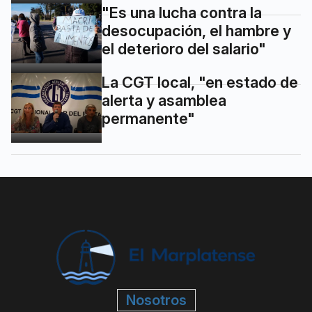
"Es una lucha contra la
desocupación, el hambre y
el deterioro del salario"
La CGT local, "en estado de
alerta y asamblea
permanente"
Nosotros