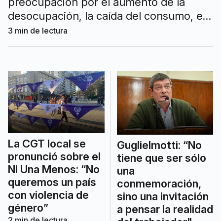
preocupación por el aumento de la
desocupación, la caída del consumo, el
crecimiento del empleo informal y el
3
min de lectura
difícil presente que atraviesan el
comercio, las pymes y sectores
productivos clave de la ciudad.
La CGT local se
Guglielmotti: “No
pronunció sobre el
tiene que ser sólo
Ni Una Menos: “No
una
queremos un país
conmemoración,
con violencia de
sino una invitación
género”
a pensar la realidad
2
min de lectura