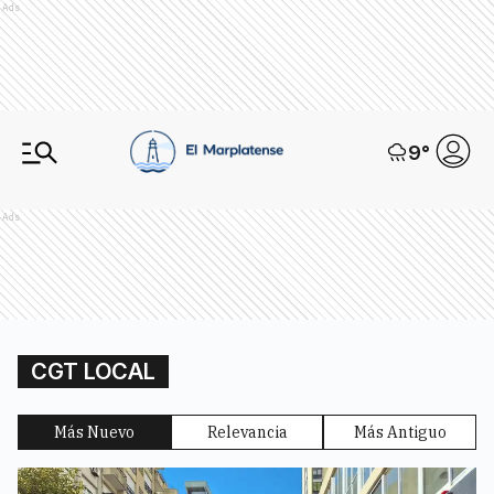
Ads
9
°
Ads
CGT LOCAL
Más Nuevo
Relevancia
Más Antiguo