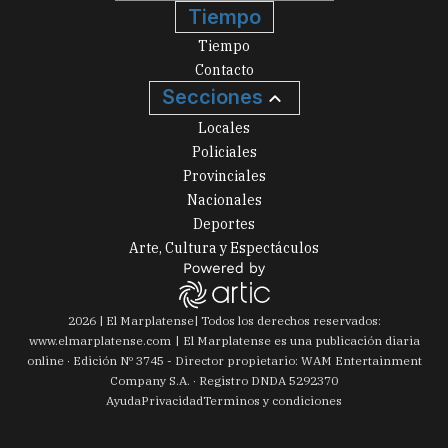
Tiempo
Tiempo
Contacto
Secciones
Locales
Policiales
Provinciales
Nacionales
Deportes
Arte, Cultura y Espectáculos
2026
|
El Marplatense
| Todos los derechos reservados:
www.
elmarplatense.com
El Marplatense es una publicación diaria
online · Edición Nº
3745
- Director propietario: WAM Entertainment
Company S.A. · Registro DNDA 5292370
Ayuda
Privacidad
Terminos y condiciones